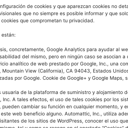
figuración de cookies y que aparezcan cookies no detal
sionales que no siempre es posible informar y que solo
ar cookies que comprometan tu privacidad.
 están:
sis, concretamente, Google Analytics para ayudar al web
usabilidad del mismo, pero en ningún caso se asocian a d
vicio analítico de web prestado por Google, Inc., una co
Mountain View (California), CA 94043, Estados Unidos 
tilizadas por Google. Cookie de Google+ y Google Maps, 
s usuaria de la plataforma de suministro y alojamiento 
nc. A tales efectos, el uso de tales cookies por los si
, pueden cambiar su función en cualquier momento, y e
ste web beneficio alguno. Automattic, Inc., utiliza ade
 visitantes de los sitios de WordPress, conocer el uso qu
mismo, tal y como se recoge en el apartado “Cookies” de