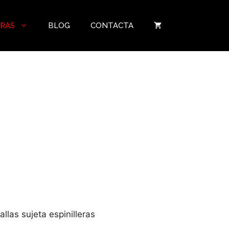
ERAS
BLOG
CONTACTA
O
llas sujeta espinilleras