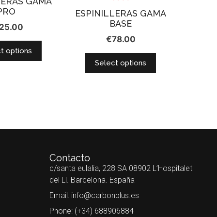
LERAS GAMA
PRO
ESPINILLERAS GAMA
BASE
25.00
€
78.00
t options
Select options
Contacto
c/santa eulalia, 228 SA 08902 L’Hospitalet
del Ll. Barcelona. España
Email: info@carbonplus.es
Phone: (+34) 688906884