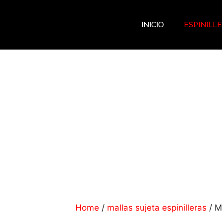
INICIO
ESPINILL
Espinilleras
CARBON
PERSONALIZADAS
Home
/
mallas sujeta espinilleras
/ Ma