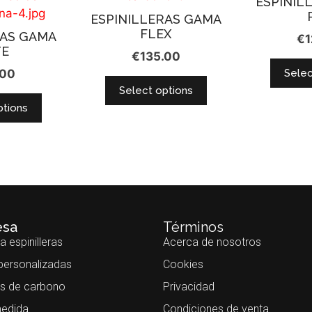
ESPINIL
ESPINILLERAS GAMA
FLEX
RAS GAMA
€
1
TE
€
135.00
.00
Selec
Select options
ptions
esa
Términos
a espinilleras
Acerca de nosotros
 personalizadas
Cookies
s de carbono
Privacidad
edida
Condiciones de venta