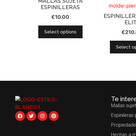
MALLAS SUJETA
ESPINILLERAS
ESPINILLE
€
10.00
ELI
Select options
€
210
Select o
Te inter
Mallas sujet
Espinileras
Propiedade
Hechas a m