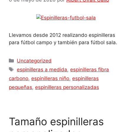
Llevamos desde 2012 realizando espinilleras
para fútbol campo y también para fútbol sala.
Uncategorized
espinilleras a medida
,
espinilleras fibra
carbono
,
espinilleras niño
,
espinilleras
pequeñas
,
espinilleras personalizadas
Tamaño espinilleras