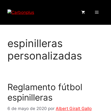
espinilleras
personalizadas
Reglamento fútbol
espinilleras
6 de mayo de 2020
por
Albert Giralt Gallo