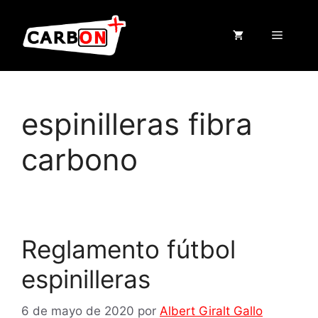
espinilleras fibra
carbono
Reglamento fútbol
espinilleras
6 de mayo de 2020
por
Albert Giralt Gallo