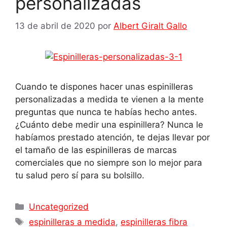
personalizadas
13 de abril de 2020
por
Albert Giralt Gallo
Cuando te dispones hacer unas espinilleras
personalizadas a medida te vienen a la mente
preguntas que nunca te habías hecho antes.
¿Cuánto debe medir una espinillera? Nunca le
habíamos prestado atención, te dejas llevar por
el tamaño de las espinilleras de marcas
comerciales que no siempre son lo mejor para
tu salud pero sí para su bolsillo.
Uncategorized
espinilleras a medida
,
espinilleras fibra