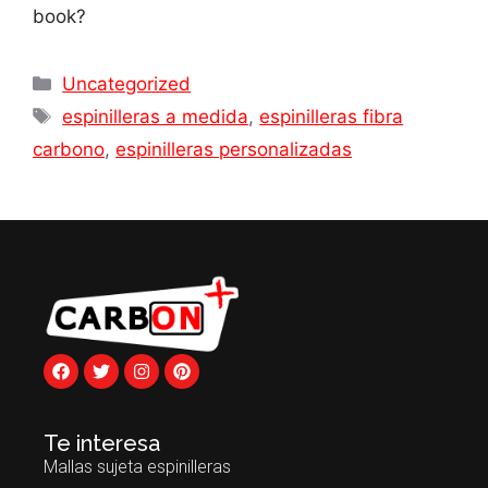
book?
Uncategorized
espinilleras a medida
,
espinilleras fibra
carbono
,
espinilleras personalizadas
Te interesa
Mallas sujeta espinilleras