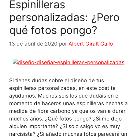
Espinilleras
personalizadas: ¿Pero
qué fotos pongo?
13 de abril de 2020
por
Albert Giralt Gallo
Si tienes dudas sobre el diseño de tus
espinilleras personalizadas, en este post te
ayudamos. Muchos sois los que dudáis en el
momento de haceros unas espinilleras hechas a
medida de fibra carbono ya que os van a durar
muchos años. ¿Qué fotos pongo? ¿Si me dejo
alguien importante? ¿Si solo salgo yo es muy
narcisista? ¿Si añado muchas fotos parecerá un